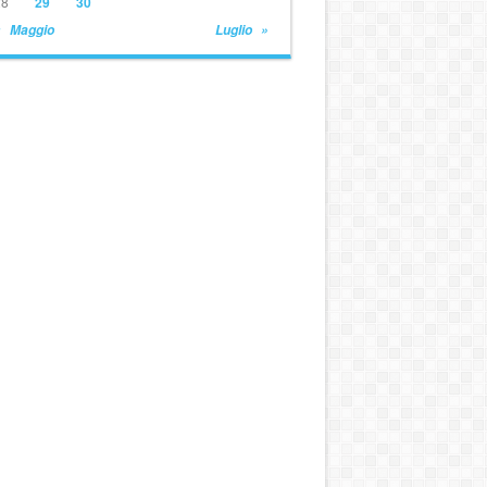
28
29
30
« Maggio
Luglio »