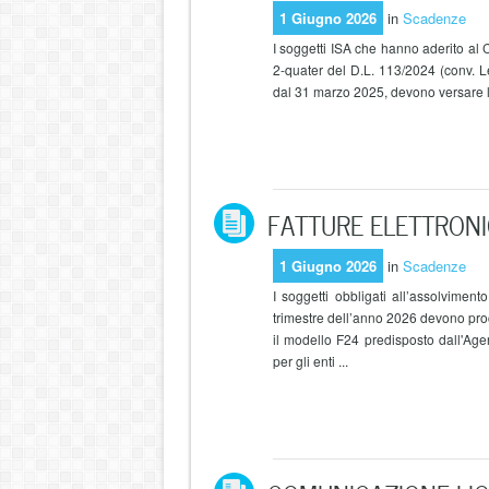
1 Giugno 2026
in
Scadenze
I soggetti ISA che hanno aderito al 
2-quater del D.L. 113/2024 (conv. 
dal 31 marzo 2025, devono versare la 
FATTURE ELETTRONICH
1 Giugno 2026
in
Scadenze
I soggetti obbligati all’assolviment
trimestre dell’anno 2026 devono pro
il modello F24 predisposto dall'Age
per gli enti ...