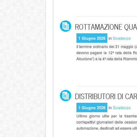
ROTTAMAZIONE QUATE
1 Giugno 2026
in
Scadenze
Il termine ordinario del 31 maggio (
devono pagare la 12ª rata della Rot
Alluvione") e la 4ª rata della Riammis
DISTRIBUTORI DI CARB
1 Giugno 2026
in
Scadenze
Ultimo giorno utile per la trasmi
corrispettivi giornalieri delle cessi
automazione, destinati ad essere util