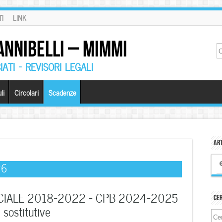
I
LINK
ANNIBELLI – MIMMI
ATI – REVISORI LEGALI
li
Circolari
Scadenze
Art
26
IALE 2018-2022 – CPB 2024-2025
Ce
sostitutive