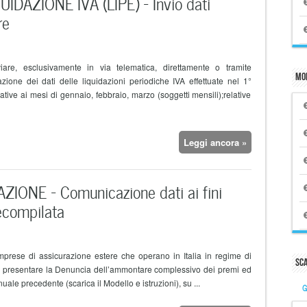
DAZIONE IVA (LIPE) – Invio dati
re
iare, esclusivamente in via telematica, direttamente o tramite
Mo
azione dei dati delle liquidazioni periodiche IVA effettuate nel 1°
ative ai mesi di gennaio, febbraio, marzo (soggetti mensili);relative
Leggi ancora »
IONE – Comunicazione dati ai fini
recompilata
mprese di assicurazione estere che operano in Italia in regime di
Sc
no presentare la Denuncia dell’ammontare complessivo dei premi ed
uale precedente (scarica il Modello e istruzioni), su ...
G