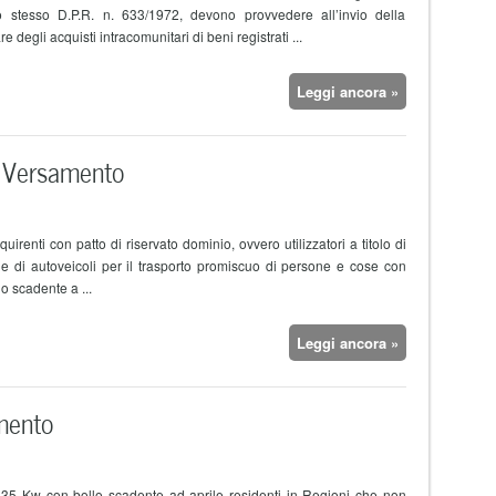
lo stesso D.P.R. n. 633/1972, devono provvedere all’invio della
degli acquisti intracomunitari di beni registrati ...
Leggi ancora »
Versamento
cquirenti con patto di riservato dominio, ovvero utilizzatori a titolo di
e e di autoveicoli per il trasporto promiscuo di persone e cose con
 scadente a ...
Leggi ancora »
mento
tre 35 Kw con bollo scadente ad aprile residenti in Regioni che non