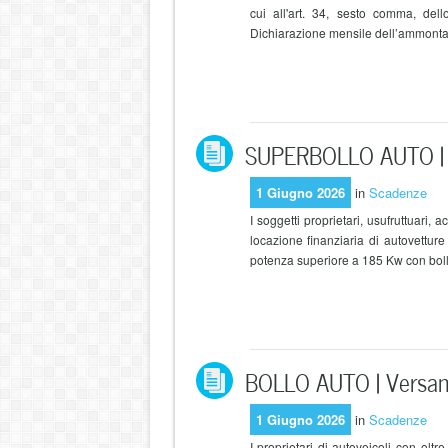
cui all'art. 34, sesto comma, del
Dichiarazione mensile dell’ammontare 
SUPERBOLLO AUTO | 
1 Giugno 2026
in
Scadenze
I soggetti proprietari, usufruttuari, a
locazione finanziaria di autovettur
potenza superiore a 185 Kw con bollo
BOLLO AUTO | Versa
1 Giugno 2026
in
Scadenze
I proprietari di autoveicoli con ol