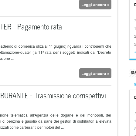
Leggi ancora »
R – Pagamento rata
cadendo di domenica slitta al 1° giugno) riguarda i contribuenti che
tamazione-quater (la 11ª rata per i soggetti indicati dal "Decreto
sione ...
Ra
Leggi ancora »
G
URANTE – Trasmissione corrispettivi
ssione telematica all’Agenzia delle dogane e dei monopoli, dei
oni di benzina e gasolio da parte dei gestori di distributori a elevata
izzati come carburanti per motori del ...