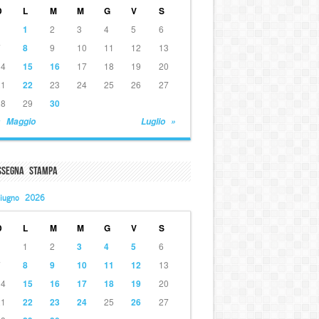
D
L
M
M
G
V
S
1
2
3
4
5
6
7
8
9
10
11
12
13
14
15
16
17
18
19
20
21
22
23
24
25
26
27
28
29
30
« Maggio
Luglio »
ssegna Stampa
iugno 2026
D
L
M
M
G
V
S
1
2
3
4
5
6
7
8
9
10
11
12
13
14
15
16
17
18
19
20
21
22
23
24
25
26
27