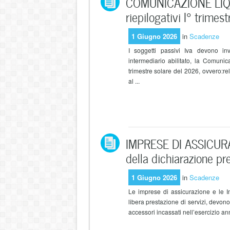
COMUNICAZIONE LIQUI
riepilogativi I° trimest
1 Giugno 2026
in
Scadenze
I soggetti passivi Iva devono inv
intermediario abilitato, la Comunic
trimestre solare del 2026, ovvero:rel
al ...
IMPRESE DI ASSICURAZ
della dichiarazione p
1 Giugno 2026
in
Scadenze
Le imprese di assicurazione e le I
libera prestazione di servizi, devo
accessori incassati nell’esercizio ann