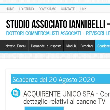
HOME
LO STUDIO
DOVE SIAMO
CONTATTI
LINK
STUDIO ASSOCIATO IANNIBELLI
DOTTORI COMMERCIALISTI ASSOCIATI – REVISORI L
Notizie Fiscali
Domande e risposte
Moduli
Circolari
Scadenz
Scadenza del 20 Agosto 2020
ACQUIRENTE UNICO SPA – Comu
dettaglio relativi al canone TV