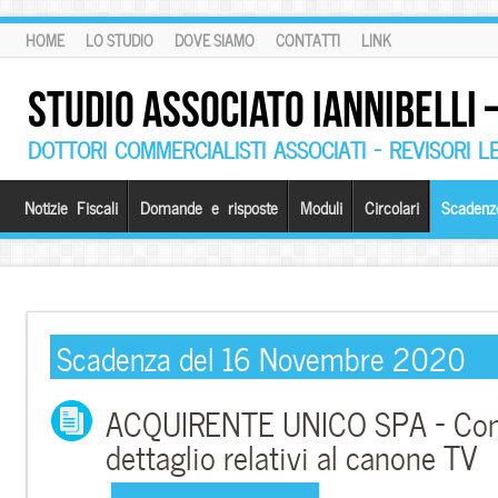
HOME
LO STUDIO
DOVE SIAMO
CONTATTI
LINK
STUDIO ASSOCIATO IANNIBELLI
DOTTORI COMMERCIALISTI ASSOCIATI – REVISORI L
Notizie Fiscali
Domande e risposte
Moduli
Circolari
Scadenz
Scadenza del 16 Novembre 2020
ACQUIRENTE UNICO SPA – Comu
dettaglio relativi al canone TV