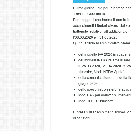
Ultimo giorno utile per la ripresa d
1 del DL Cura Italia).
Per i soggetti che hanno il domicilio
adempimenti tributari diversi dai ver
trattenute relative all’addiziona
l’08.03.2020 e il 31.05.2020.
Quindi a titolo esemplificativo, vien
del modello IVA 2020 in scadenza
dei modelli INTRA relativi ai mes
il 25.03.2020, 27.04.2020 e 
trimestre, Mod. INTRA Aprile);
della comunicazione dati della li
giugno 2020;
dello spesometro estero relativo 
Mod. EAS per variazioni interven
Mod. TR – 1° trimestre
Ripresa: Gli adempimenti sospesi do
di sanzioni.