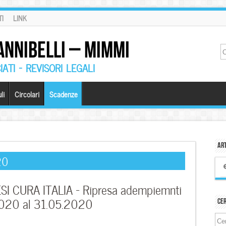
I
LINK
ANNIBELLI – MIMMI
ATI – REVISORI LEGALI
li
Circolari
Scadenze
Art
20
 CURA ITALIA – Ripresa adempiemnti
2020 al 31.05.2020
Ce