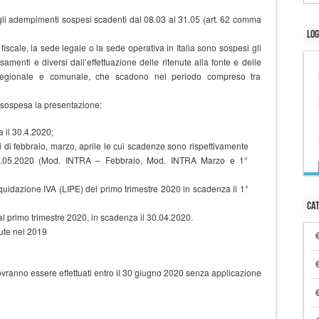
egli adempimenti sospesi scadenti dal 08.03 al 31.05 (art. 62 comma
Log
 fiscale, la sede legale o la sede operativa in Italia sono sospesi gli
samenti e diversi dall’effettuazione delle ritenute alla fonte e delle
le regionale e comunale, che scadono nel periodo compreso tra
e sospesa la presentazione:
 il 30.4.2020;
i di febbraio, marzo, aprile le cui scadenze sono rispettivamente
25.05.2020 (Mod. INTRA – Febbraio, Mod. INTRA Marzo e 1°
quidazione IVA (LIPE) del primo trimestre 2020 in scadenza il 1°
Cat
al primo trimestre 2020, in scadenza il 30.04.2020.
ute nel 2019
vranno essere effettuati entro il 30 giugno 2020 senza applicazione