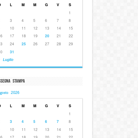
D
L
M
M
G
V
S
1
2
3
4
5
6
7
8
9
10
11
12
13
14
15
16
17
18
19
20
21
22
23
24
25
26
27
28
29
30
31
 Luglio
ssegna Stampa
gosto 2026
D
L
M
M
G
V
S
1
2
3
4
5
6
7
8
9
10
11
12
13
14
15
16
17
18
19
20
21
22