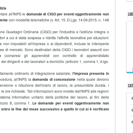
izia
are all'INPS le
domande di CIGO
per eventi oggettivamente non
Log
dente
con modalità telematiche (v. Art. 15, D.Lgs. 14.09.2015, n. 148
ione Guadagni
Ordinaria (CIGO) per l'industria e l'edilizia integra o
tori a cui è stata sospesa o ridotta l'attività lavorativa per situazioni
 e non imputabili all'impresa o ai dipendenti, incluse le intemperie
ee di mercato. Sono destinatari della CIGO i lavoratori assunti con
o
(compresi gli apprendisti con contratto di apprendistato
dei dirigenti e dei lavoratori a domicilio (articolo 1, comma 1, d.lgs.
tamento ordinario di integrazione salariale,
l'impresa presenta in
ocedura, all'INPS la
domanda di concessione
nella quale devono
ensione o riduzione dell'orario di lavoro, la presumibile durata, i
Cat
e le ore richieste. Tali informazioni sono inviate dall'INPS alle regioni
tema informativo unitario delle politiche del lavoro, ai fini delle
'articolo 8, comma 1.
Le domande per eventi oggettivamente non
e
entro la fine del mese successivo a quello in cui si è verificato