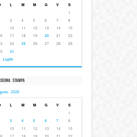
D
L
M
M
G
V
S
1
2
3
4
5
6
7
8
9
10
11
12
13
14
15
16
17
18
19
20
21
22
23
24
25
26
27
28
29
30
31
 Luglio
ssegna Stampa
gosto 2026
D
L
M
M
G
V
S
1
2
3
4
5
6
7
8
9
10
11
12
13
14
15
16
17
18
19
20
21
22