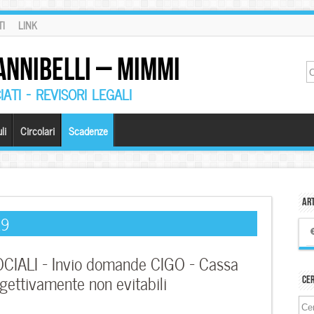
I
LINK
ANNIBELLI – MIMMI
ATI – REVISORI LEGALI
li
Circolari
Scadenze
Art
19
ALI – Invio domande CIGO – Cassa
gettivamente non evitabili
Ce