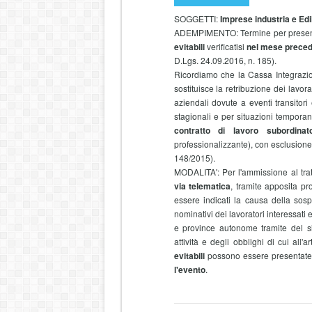
SOGGETTI:
Imprese industria e Edil
ADEMPIMENTO: Termine per present
evitabili
verificatisi
nel mese prece
D.Lgs. 24.09.2016, n. 185).
Ricordiamo che la
Cassa Integraz
sostituisce la retribuzione dei lavora
aziendali dovute a eventi transitori
stagionali e per situazioni temporan
contratto di lavoro subordinat
professionalizzante), con esclusione 
148/2015).
MODALITA': Per l'ammissione al trat
via telematica
, tramite apposita pr
essere indicati la causa della sosp
nominativi dei lavoratori interessati 
e province autonome tramite del sis
attività e degli obblighi di cui all
evitabili
possono essere presentat
l'evento
.