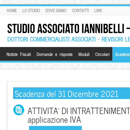
HOME
LO STUDIO
DOVE SIAMO
CONTATTI
LINK
STUDIO ASSOCIATO IANNIBELLI
DOTTORI COMMERCIALISTI ASSOCIATI – REVISORI L
Notizie Fiscali
Domande e risposte
Moduli
Circolari
Scadenz
Scadenza del 31 Dicembre 2021
ATTIVITA’ DI INTRATTENIMENTI
applicazione IVA