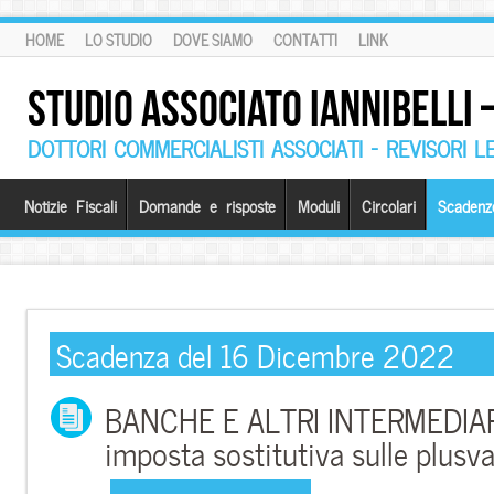
HOME
LO STUDIO
DOVE SIAMO
CONTATTI
LINK
STUDIO ASSOCIATO IANNIBELLI
DOTTORI COMMERCIALISTI ASSOCIATI – REVISORI L
Notizie Fiscali
Domande e risposte
Moduli
Circolari
Scadenz
Scadenza del 16 Dicembre 2022
BANCHE E ALTRI INTERMEDIAR
imposta sostitutiva sulle plusv