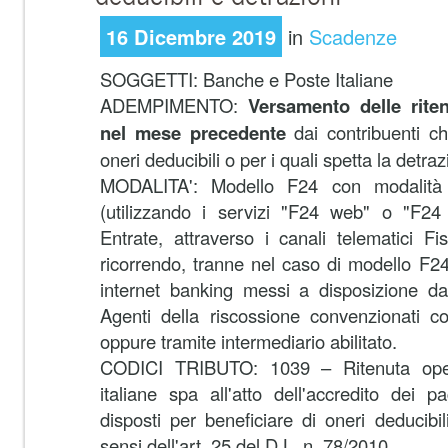
16 Dicembre 2019
in
Scadenze
SOGGETTI:
Banche e Poste Italiane
ADEMPIMENTO:
Versamento delle rite
nel mese precedente
dai contribuenti ch
oneri deducibili o per i quali spetta la detra
MODALITA':
Modello F24 con modalità t
(utilizzando i servizi "F24 web" o "F24 
Entrate, attraverso i canali telematici F
ricorrendo, tranne nel caso di modello F24 
internet banking messi a disposizione da
Agenti della riscossione convenzionati co
oppure tramite intermediario abilitato.
CODICI TRIBUTO: 1039 – Ritenuta ope
italiane spa all'atto dell'accredito dei pa
disposti per beneficiare di oneri deducibil
sensi dell'art. 25 del D.L. n. 78/2010