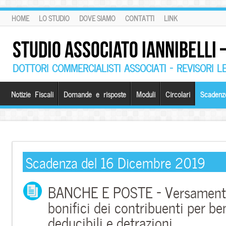
HOME
LO STUDIO
DOVE SIAMO
CONTATTI
LINK
STUDIO ASSOCIATO IANNIBELLI
DOTTORI COMMERCIALISTI ASSOCIATI – REVISORI L
Notizie Fiscali
Domande e risposte
Moduli
Circolari
Scadenz
Scadenza del 16 Dicembre 2019
BANCHE E POSTE – Versamento 
bonifici dei contribuenti per be
deducibili e detrazioni