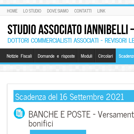
HOME
LO STUDIO
DOVE SIAMO
CONTATTI
LINK
STUDIO ASSOCIATO IANNIBELLI
DOTTORI COMMERCIALISTI ASSOCIATI – REVISORI L
Notizie Fiscali
Domande e risposte
Moduli
Circolari
Scadenz
Scadenza del 16 Settembre 2021
BANCHE E POSTE – Versamento 
bonifici