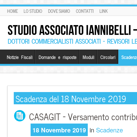
HOME
LO STUDIO
DOVE SIAMO
CONTATTI
LINK
STUDIO ASSOCIATO IANNIBELLI
DOTTORI COMMERCIALISTI ASSOCIATI – REVISORI L
Notizie Fiscali
Domande e risposte
Moduli
Circolari
Scadenz
Scadenza del 18 Novembre 2019
CASAGIT – Versamento contribu
18 Novembre 2019
in
Scadenze