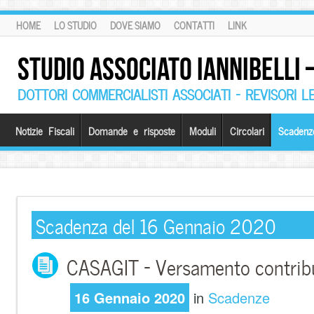
HOME
LO STUDIO
DOVE SIAMO
CONTATTI
LINK
STUDIO ASSOCIATO IANNIBELLI
DOTTORI COMMERCIALISTI ASSOCIATI – REVISORI L
Notizie Fiscali
Domande e risposte
Moduli
Circolari
Scadenz
Scadenza del 16 Gennaio 2020
CASAGIT – Versamento contribu
16 Gennaio 2020
in
Scadenze