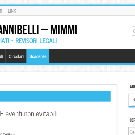
I
LINK
ANNIBELLI – MIMMI
ATI – REVISORI LEGALI
li
Circolari
Scadenze
Art
venti non evitabili
Ce
' Edilizia