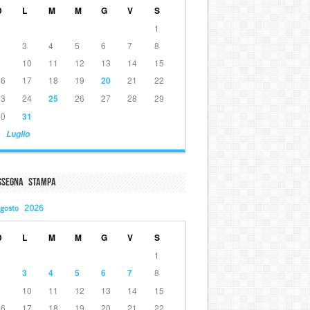
D
L
M
M
G
V
S
1
2
3
4
5
6
7
8
9
10
11
12
13
14
15
16
17
18
19
20
21
22
23
24
25
26
27
28
29
30
31
 Luglio
ssegna Stampa
gosto 2026
D
L
M
M
G
V
S
1
2
3
4
5
6
7
8
9
10
11
12
13
14
15
16
17
18
19
20
21
22