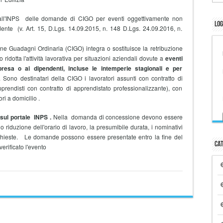
'INPS delle domande di CIGO per eventi oggettivamente non
Log
edente (v. Art. 15, D.Lgs. 14.09.2015, n. 148 D.Lgs. 24.09.2016, n.
e Guadagni Ordinaria (CIGO) integra o sostituisce la retribuzione
 ridotta l'attività lavorativa per situazioni aziendali dovute a
eventi
mpresa o ai dipendenti, incluse le intemperie stagionali e per
. Sono destinatari della CIGO i lavoratori assunti con contratto di
prendisti con contratto di apprendistato professionalizzante), con
ri a domicilio .
sul portale INPS .
Nella domanda di concessione devono essere
 riduzione dell'orario di lavoro, la presumibile durata, i nominativi
 richieste. Le domande possono essere presentate entro la fine del
Cat
erificato l'evento