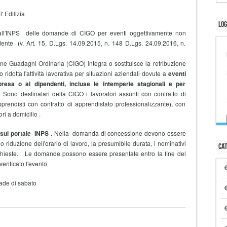
' Edilizia
Log
'INPS delle domande di CIGO per eventi oggettivamente non
edente (v. Art. 15, D.Lgs. 14.09.2015, n. 148 D.Lgs. 24.09.2016, n.
e Guadagni Ordinaria (CIGO) integra o sostituisce la retribuzione
 ridotta l'attività lavorativa per situazioni aziendali dovute a
eventi
mpresa o ai dipendenti, incluse le intemperie stagionali e per
. Sono destinatari della CIGO i lavoratori assunti con contratto di
prendisti con contratto di apprendistato professionalizzante), con
ri a domicilio .
sul portale INPS .
Nella domanda di concessione devono essere
 riduzione dell'orario di lavoro, la presumibile durata, i nominativi
Cat
 richieste. Le domande possono essere presentate entro la fine del
erificato l'evento
cade di sabato