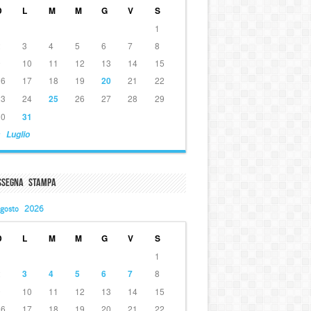
D
L
M
M
G
V
S
1
2
3
4
5
6
7
8
9
10
11
12
13
14
15
16
17
18
19
20
21
22
23
24
25
26
27
28
29
30
31
 Luglio
ssegna Stampa
gosto 2026
D
L
M
M
G
V
S
1
2
3
4
5
6
7
8
9
10
11
12
13
14
15
16
17
18
19
20
21
22