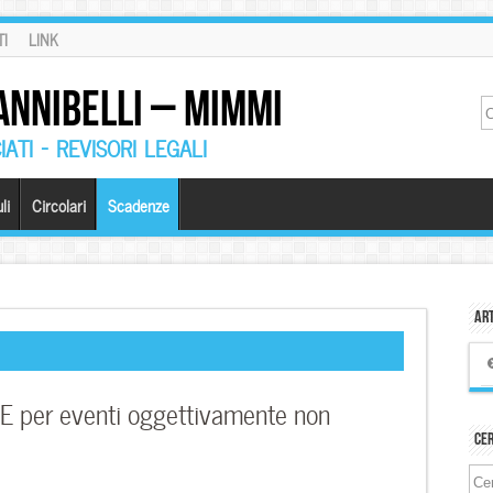
I
LINK
ANNIBELLI – MIMMI
ATI – REVISORI LEGALI
li
Circolari
Scadenze
Art
per eventi oggettivamente non
Ce