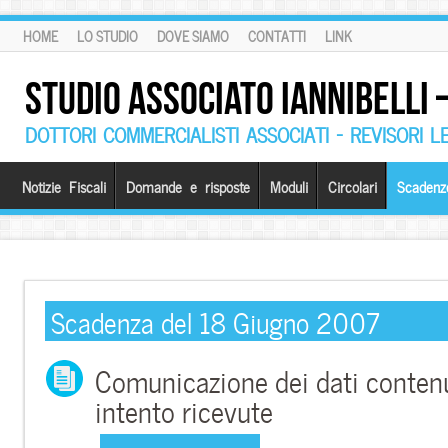
HOME
LO STUDIO
DOVE SIAMO
CONTATTI
LINK
STUDIO ASSOCIATO IANNIBELLI
DOTTORI COMMERCIALISTI ASSOCIATI – REVISORI L
Notizie Fiscali
Domande e risposte
Moduli
Circolari
Scadenz
Scadenza del 18 Giugno 2007
Comunicazione dei dati contenut
intento ricevute