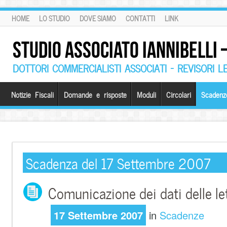
HOME
LO STUDIO
DOVE SIAMO
CONTATTI
LINK
STUDIO ASSOCIATO IANNIBELLI
DOTTORI COMMERCIALISTI ASSOCIATI – REVISORI L
Notizie Fiscali
Domande e risposte
Moduli
Circolari
Scadenz
Scadenza del 17 Settembre 2007
Comunicazione dei dati delle let
17 Settembre 2007
in
Scadenze