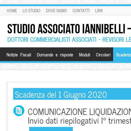
HOME
LO STUDIO
DOVE SIAMO
CONTATTI
LINK
STUDIO ASSOCIATO IANNIBELLI
DOTTORI COMMERCIALISTI ASSOCIATI – REVISORI L
Notizie Fiscali
Domande e risposte
Moduli
Circolari
Scadenz
Scadenza del 1 Giugno 2020
COMUNICAZIONE LIQUIDAZIONE
Invio dati riepilogativi I° trim