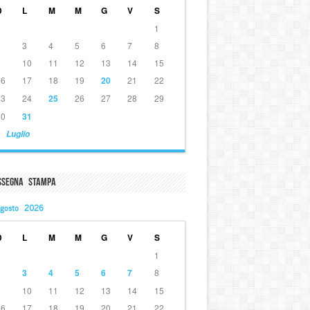
D
L
M
M
G
V
S
1
2
3
4
5
6
7
8
9
10
11
12
13
14
15
16
17
18
19
20
21
22
23
24
25
26
27
28
29
30
31
 Luglio
ssegna Stampa
gosto 2026
D
L
M
M
G
V
S
1
2
3
4
5
6
7
8
9
10
11
12
13
14
15
16
17
18
19
20
21
22