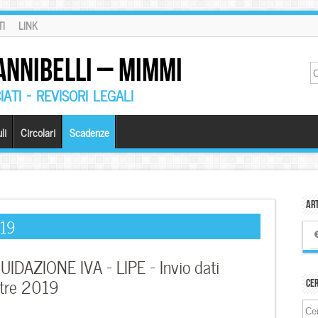
I
LINK
ANNIBELLI – MIMMI
ATI – REVISORI LEGALI
li
Circolari
Scadenze
Art
019
DAZIONE IVA – LIPE – Invio dati
estre 2019
Ce