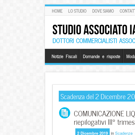
HOME
LO STUDIO
DOVE SIAMO
CONTATT
STUDIO ASSOCIATO I
DOTTORI COMMERCIALISTI ASSOCI
Notizie Fiscali
Domande e risposte
Modu
Scadenza del 2 Dicembre 2
COMUNICAZIONE LIQUI
riepilogativi III° trim
2 Dicembre 2019
in
Scadenze