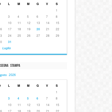
D
L
M
M
G
V
S
1
2
3
4
5
6
7
8
9
10
11
12
13
14
15
16
17
18
19
20
21
22
23
24
25
26
27
28
29
30
31
 Luglio
ssegna Stampa
gosto 2026
D
L
M
M
G
V
S
1
2
3
4
5
6
7
8
9
10
11
12
13
14
15
16
17
18
19
20
21
22