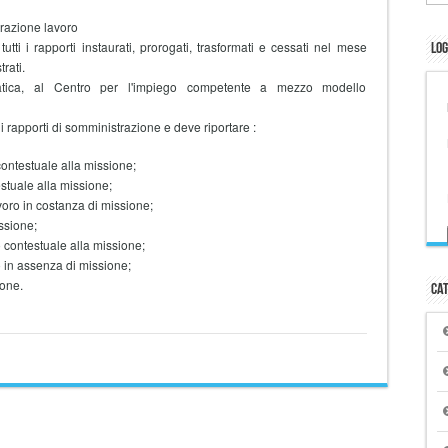
razione lavoro
 i rapporti instaurati, prorogati, trasformati e cessati nel mese
Log
rati.
tica, al Centro per l'impiego competente a mezzo modello
di rapporti di somministrazione e deve riportare :
contestuale alla missione;
estuale alla missione;
voro in costanza di missione;
ssione;
 contestuale alla missione;
 in assenza di missione;
ione.
Cat