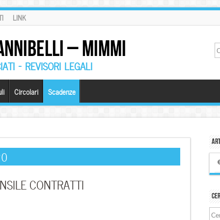
I
LINK
ANNIBELLI – MIMMI
ATI – REVISORI LEGALI
li
Circolari
Scadenze
Art
20
NSILE CONTRATTI
Ce