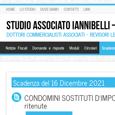
HOME
LO STUDIO
DOVE SIAMO
CONTATTI
LINK
STUDIO ASSOCIATO IANNIBELLI
DOTTORI COMMERCIALISTI ASSOCIATI – REVISORI L
Notizie Fiscali
Domande e risposte
Moduli
Circolari
Scadenz
Scadenza del 16 Dicembre 2021
CONDOMINI SOSTITUTI D’IMPO
ritenute