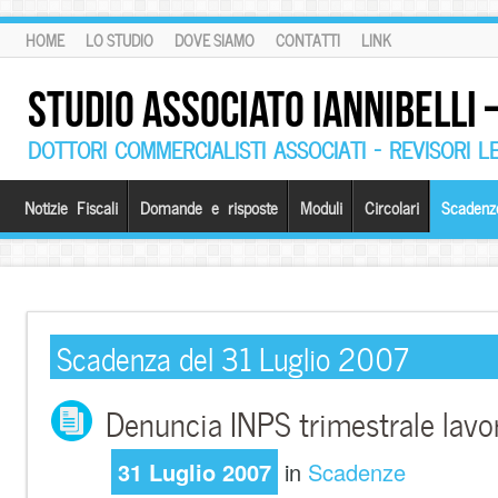
HOME
LO STUDIO
DOVE SIAMO
CONTATTI
LINK
STUDIO ASSOCIATO IANNIBELLI
DOTTORI COMMERCIALISTI ASSOCIATI – REVISORI L
Notizie Fiscali
Domande e risposte
Moduli
Circolari
Scadenz
Scadenza del 31 Luglio 2007
Denuncia INPS trimestrale lavor
31 Luglio 2007
in
Scadenze