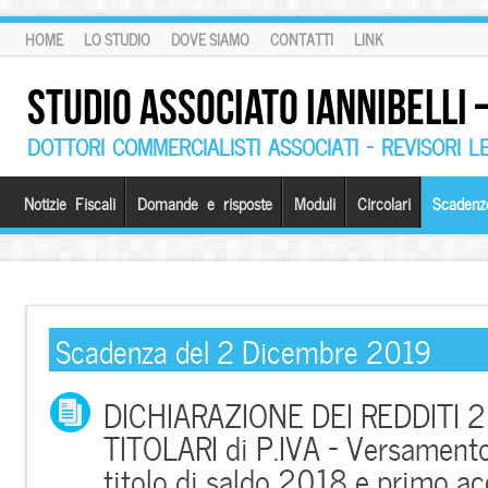
HOME
LO STUDIO
DOVE SIAMO
CONTATTI
LINK
STUDIO ASSOCIATO IANNIBELLI
DOTTORI COMMERCIALISTI ASSOCIATI – REVISORI L
Notizie Fiscali
Domande e risposte
Moduli
Circolari
Scadenz
Scadenza del 2 Dicembre 2019
DICHIARAZIONE DEI REDDITI 
TITOLARI di P.IVA – Versament
titolo di saldo 2018 e primo 