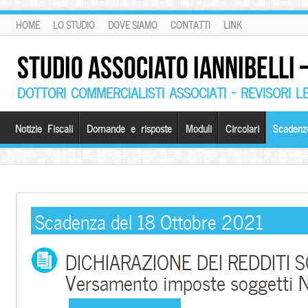
HOME
LO STUDIO
DOVE SIAMO
CONTATTI
LINK
STUDIO ASSOCIATO IANNIBELLI
DOTTORI COMMERCIALISTI ASSOCIATI – REVISORI L
Notizie Fiscali
Domande e risposte
Moduli
Circolari
Scadenz
Scadenza del 18 Ottobre 2021
DICHIARAZIONE DEI REDDITI S
Versamento imposte soggetti 