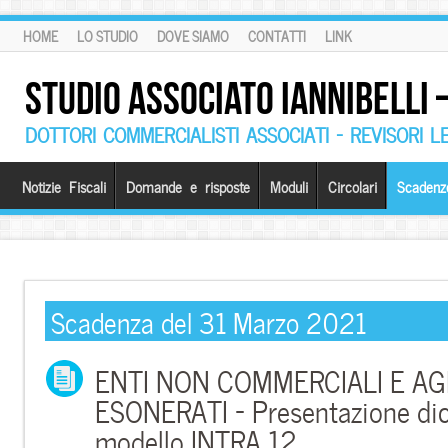
HOME
LO STUDIO
DOVE SIAMO
CONTATTI
LINK
STUDIO ASSOCIATO IANNIBELLI
DOTTORI COMMERCIALISTI ASSOCIATI – REVISORI L
Notizie Fiscali
Domande e risposte
Moduli
Circolari
Scadenz
Scadenza del 31 Marzo 2021
ENTI NON COMMERCIALI E AG
ESONERATI – Presentazione dic
modello INTRA 12