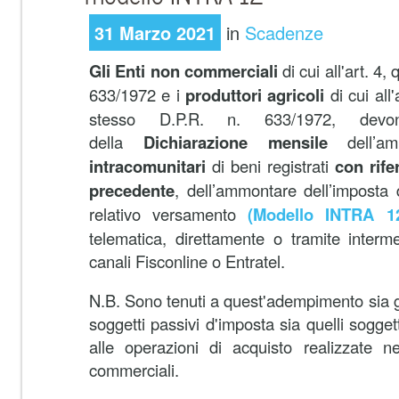
31 Marzo 2021
in
Scadenze
Gli Enti non commerciali
di cui all'art. 4
633/1972 e i
produttori agricoli
di cui all
stesso D.P.R. n. 633/1972, devono
della
Dichiarazione mensile
dell’
intracomunitari
di beni registrati
con rif
precedente
, dell’ammontare dell’imposta 
relativo versamento
(Modello INTRA 1
telematica, direttamente o tramite intermedi
canali Fisconline o Entratel.
N.B. Sono tenuti a quest'adempimento sia g
soggetti passivi d'imposta sia quelli sogget
alle operazioni di acquisto realizzate nel
commerciali.