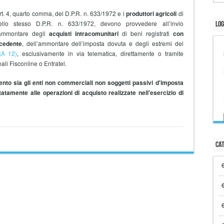
'art. 4, quarto comma, del D.P.R. n. 633/1972 e i
produttori agricoli
di
ello stesso D.P.R. n. 633/1972, devono provvedere all’invio
Log
’ammontare degli
acquisti intracomunitari
di beni registrati
con
cedente
, dell’ammontare dell’imposta dovuta e degli estremi del
RA 12)
, esclusivamente in via telematica, direttamente o tramite
nali Fisconline o Entratel.
nto sia gli enti non commerciali non soggetti passivi d'imposta
itatamente alle operazioni di acquisto realizzate nell'esercizio di
Cat