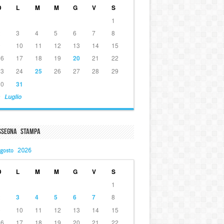
D
L
M
M
G
V
S
1
2
3
4
5
6
7
8
9
10
11
12
13
14
15
16
17
18
19
20
21
22
23
24
25
26
27
28
29
30
31
 Luglio
ssegna Stampa
gosto 2026
D
L
M
M
G
V
S
1
2
3
4
5
6
7
8
9
10
11
12
13
14
15
16
17
18
19
20
21
22