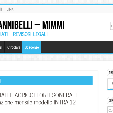
I
LINK
ANNIBELLI – MIMMI
ATI – REVISORI LEGALI
li
Circolari
Scadenze
Art
1
ALI E AGRICOLTORI ESONERATI –
razione mensile modello INTRA 12
Ce