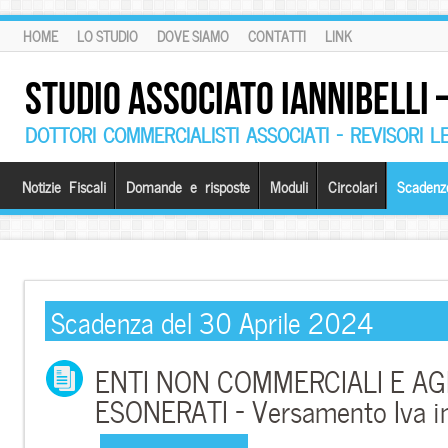
HOME
LO STUDIO
DOVE SIAMO
CONTATTI
LINK
STUDIO ASSOCIATO IANNIBELLI
DOTTORI COMMERCIALISTI ASSOCIATI – REVISORI L
Notizie Fiscali
Domande e risposte
Moduli
Circolari
Scadenz
Scadenza del 30 Aprile 2024
ENTI NON COMMERCIALI E AG
ESONERATI – Versamento Iva i