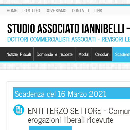
HOME
LO STUDIO
DOVE SIAMO
CONTATTI
LINK
STUDIO ASSOCIATO IANNIBELLI
DOTTORI COMMERCIALISTI ASSOCIATI – REVISORI L
Notizie Fiscali
Domande e risposte
Moduli
Circolari
Scadenz
Scadenza del 16 Marzo 2021
ENTI TERZO SETTORE – Comuni
erogazioni liberali ricevute