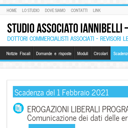
HOME
LO STUDIO
DOVE SIAMO
CONTATTI
LINK
STUDIO ASSOCIATO IANNIBELLI
DOTTORI COMMERCIALISTI ASSOCIATI – REVISORI L
Notizie Fiscali
Domande e risposte
Moduli
Circolari
Scadenz
Scadenza del 1 Febbraio 2021
EROGAZIONI LIBERALI PROGR
Comunicazione dei dati delle er