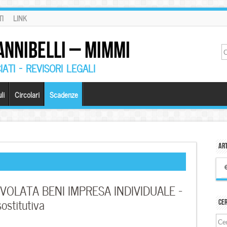
I
LINK
ANNIBELLI – MIMMI
ATI – REVISORI LEGALI
li
Circolari
Scadenze
Art
OLATA BENI IMPRESA INDIVIDUALE –
ostitutiva
Ce