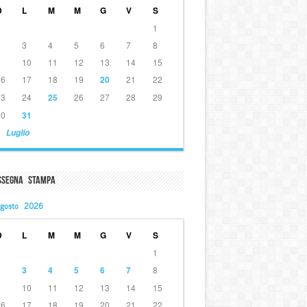
D
L
M
M
G
V
S
1
2
3
4
5
6
7
8
9
10
11
12
13
14
15
16
17
18
19
20
21
22
23
24
25
26
27
28
29
30
31
 Luglio
ssegna Stampa
gosto 2026
D
L
M
M
G
V
S
1
2
3
4
5
6
7
8
9
10
11
12
13
14
15
16
17
18
19
20
21
22