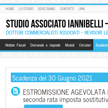
HOME
LO STUDIO
DOVE SIAMO
CONTATTI
LINK
STUDIO ASSOCIATO IANNIBELLI
DOTTORI COMMERCIALISTI ASSOCIATI – REVISORI L
Notizie Fiscali
Domande e risposte
Moduli
Circolari
Scadenz
Scadenza del 30 Giugno 2021
ESTROMISSIONE AGEVOLATA B
seconda rata imposta sostituti