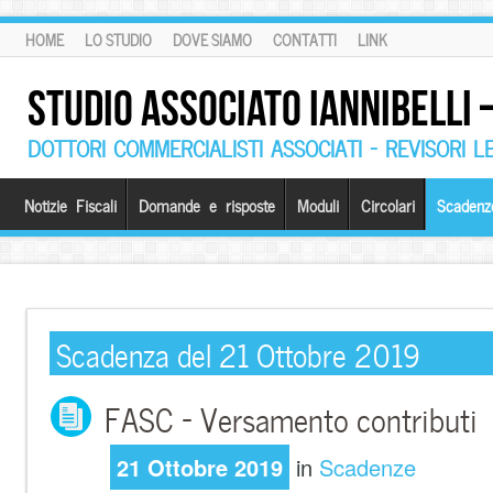
HOME
LO STUDIO
DOVE SIAMO
CONTATTI
LINK
STUDIO ASSOCIATO IANNIBELLI
DOTTORI COMMERCIALISTI ASSOCIATI – REVISORI L
Notizie Fiscali
Domande e risposte
Moduli
Circolari
Scadenz
Scadenza del 21 Ottobre 2019
FASC – Versamento contributi
21 Ottobre 2019
in
Scadenze