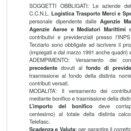
SOGGETTI OBBLIGATI: Le aziende del 
C.C.N.L.
Logistica Trasporto Merci e Spe
personale dipendente dalle
Agenzie Ma
Agenzie Aeree e Mediatori Marittimi
e 
contributivi e previdenziali presso l'IN
Terziario sono obbligate ad iscrivere il pr
(impiegati e dal marzo 1991 anche quadri) e
ADEMPIMENTO: Versamento dei contr
precedente
dovuti al
fondo di previden
trasmissione al fondo della distinta nomi
contributi versati.
MODALITA’: Il versamento dei contribut
mediante bonifico e trasmissione della disti
L’importo del bonifico
deve corrisp
centesimo) al totale della distinta calc
Telefasc.
Scadenza e Valuta:
per garantire il corrett