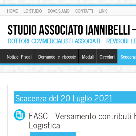
HOME
LO STUDIO
DOVE SIAMO
CONTATTI
LINK
STUDIO ASSOCIATO IANNIBELLI
DOTTORI COMMERCIALISTI ASSOCIATI – REVISORI L
Notizie Fiscali
Domande e risposte
Moduli
Circolari
Scadenz
Scadenza del 20 Luglio 2021
FASC – Versamento contributi
Logistica