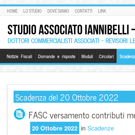
HOME
LO STUDIO
DOVE SIAMO
CONTATTI
LINK
STUDIO ASSOCIATO IANNIBELLI
DOTTORI COMMERCIALISTI ASSOCIATI – REVISORI L
Notizie Fiscali
Domande e risposte
Moduli
Circolari
Scadenz
Scadenza del 20 Ottobre 2022
FASC versamento contributi me
20 Ottobre 2022
in
Scadenze