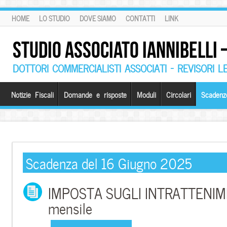
HOME
LO STUDIO
DOVE SIAMO
CONTATTI
LINK
STUDIO ASSOCIATO IANNIBELLI
DOTTORI COMMERCIALISTI ASSOCIATI – REVISORI L
Notizie Fiscali
Domande e risposte
Moduli
Circolari
Scadenz
Scadenza del 16 Giugno 2025
IMPOSTA SUGLI INTRATTENIME
mensile