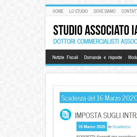
HOME
LO STUDIO
DOVE SIAMO
CONTATT
STUDIO ASSOCIATO I
DOTTORI COMMERCIALISTI ASSOCI
Notizie Fiscali
Domande e risposte
Modu
Scadenza del 16 Marzo 202
IMPOSTA SUGLI INTR
16 Marzo 2020
in
Scadenze
SOGGETTI: Soggetti che esercitano at