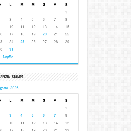
D
L
M
M
G
V
S
1
2
3
4
5
6
7
8
9
10
11
12
13
14
15
16
17
18
19
20
21
22
23
24
25
26
27
28
29
30
31
 Luglio
ssegna Stampa
gosto 2026
D
L
M
M
G
V
S
1
2
3
4
5
6
7
8
9
10
11
12
13
14
15
16
17
18
19
20
21
22