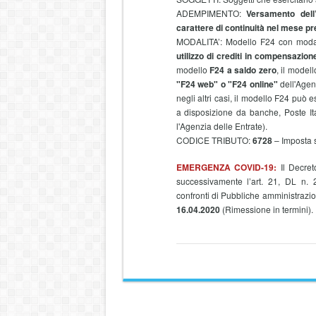
ADEMPIMENTO:
Versamento dell’
carattere di continuità nel mese p
MODALITA’: Modello F24 con modali
utilizzo di crediti in compensazion
modello
F24 a saldo zero
, il mode
"F24 web" o "F24 online"
dell'Agenz
negli altri casi, il modello F24 può
a disposizione da banche, Poste Ita
l'Agenzia delle Entrate).
CODICE TRIBUTO:
6728
– Imposta s
EMERGENZA COVID-19:
Il Decret
successivamente l’art. 21, DL n. 
confronti di Pubbliche amministrazio
16.04.2020
(Rimessione in termini).