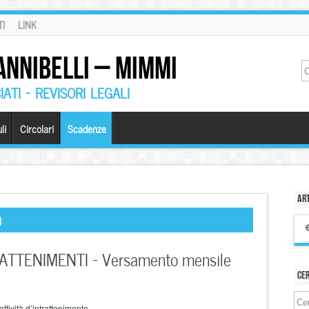
I
LINK
ANNIBELLI – MIMMI
ATI – REVISORI LEGALI
li
Circolari
Scadenze
Art
0
ATTENIMENTI – Versamento mensile
Ce
tività d’intrattenimento