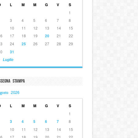
D
L
M
M
G
V
S
1
2
3
4
5
6
7
8
9
10
11
12
13
14
15
16
17
18
19
20
21
22
23
24
25
26
27
28
29
30
31
 Luglio
ssegna Stampa
gosto 2026
D
L
M
M
G
V
S
1
2
3
4
5
6
7
8
9
10
11
12
13
14
15
16
17
18
19
20
21
22