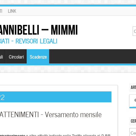
I
LINK
ANNIBELLI – MIMMI
ATI – REVISORI LEGALI
li
Circolari
Scadenze
Art
22
ATTENIMENTI – Versamento mensile
Ce
 intrattenimento
o altre attività indicate nella Tariffa allegata al D.P.R.