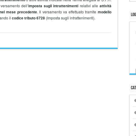
versamento dell’
imposta sugli intrattenimenti
relativi alle
attività
à nel mese precedente
. Il versamento va effettuato tramite
modello
Log
zando il
codice tributo 6728
(Imposta sugli intrattenimenti).
Cat