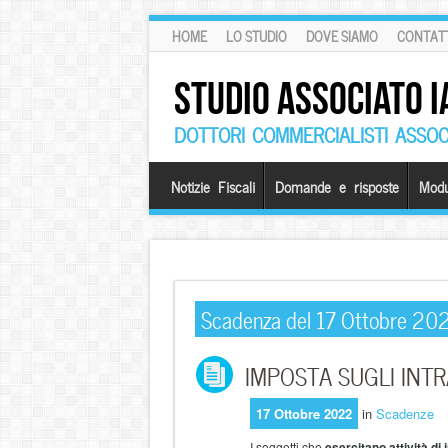
HOME
LO STUDIO
DOVE SIAMO
CONTATT
STUDIO ASSOCIATO I
DOTTORI COMMERCIALISTI ASSOCI
Notizie Fiscali
Domande e risposte
Modu
Scadenza del 17 Ottobre 20
IMPOSTA SUGLI INTR
17 Ottobre 2022
in
Scadenze
I soggetti che
esercitano attività di