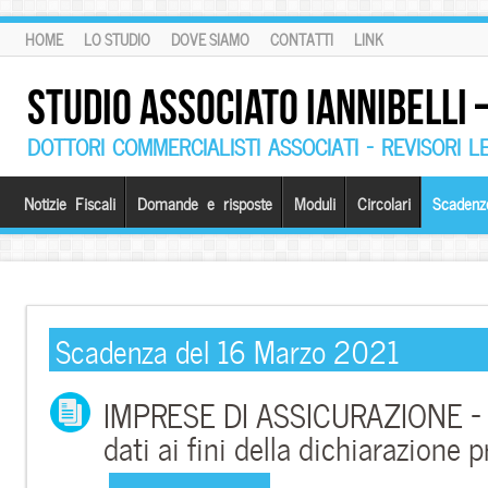
HOME
LO STUDIO
DOVE SIAMO
CONTATTI
LINK
STUDIO ASSOCIATO IANNIBELLI
DOTTORI COMMERCIALISTI ASSOCIATI – REVISORI L
Notizie Fiscali
Domande e risposte
Moduli
Circolari
Scadenz
Scadenza del 16 Marzo 2021
IMPRESE DI ASSICURAZIONE –
dati ai fini della dichiarazione