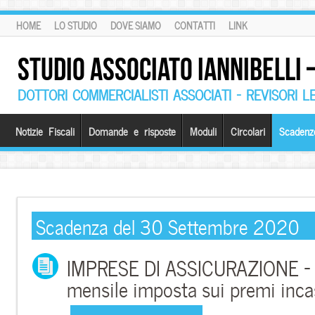
HOME
LO STUDIO
DOVE SIAMO
CONTATTI
LINK
STUDIO ASSOCIATO IANNIBELLI
DOTTORI COMMERCIALISTI ASSOCIATI – REVISORI L
Notizie Fiscali
Domande e risposte
Moduli
Circolari
Scadenz
Scadenza del 30 Settembre 2020
IMPRESE DI ASSICURAZIONE –
mensile imposta sui premi inca