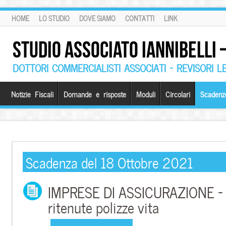
HOME
LO STUDIO
DOVE SIAMO
CONTATTI
LINK
STUDIO ASSOCIATO IANNIBELLI
DOTTORI COMMERCIALISTI ASSOCIATI – REVISORI L
Notizie Fiscali
Domande e risposte
Moduli
Circolari
Scadenz
Scadenza del 18 Ottobre 2021
IMPRESE DI ASSICURAZIONE –
ritenute polizze vita