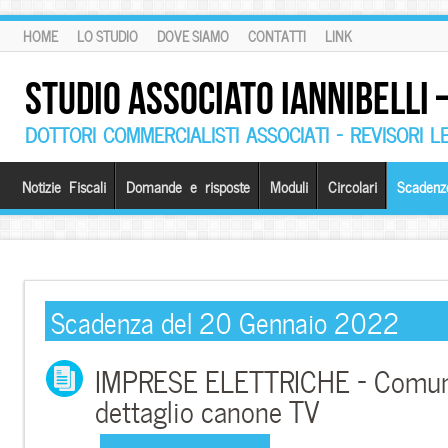
HOME
LO STUDIO
DOVE SIAMO
CONTATTI
LINK
STUDIO ASSOCIATO IANNIBELLI
DOTTORI COMMERCIALISTI ASSOCIATI – REVISORI L
Notizie Fiscali
Domande e risposte
Moduli
Circolari
Scadenz
Scadenza del 20 Gennaio 2022
IMPRESE ELETTRICHE – Comuni
dettaglio canone TV