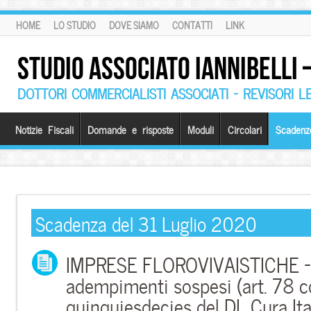
HOME
LO STUDIO
DOVE SIAMO
CONTATTI
LINK
STUDIO ASSOCIATO IANNIBELLI
DOTTORI COMMERCIALISTI ASSOCIATI – REVISORI L
Notizie Fiscali
Domande e risposte
Moduli
Circolari
Scadenz
Scadenza del 31 Luglio 2020
IMPRESE FLOROVIVAISTICHE – 
adempimenti sospesi (art. 78
quinquiesdecies del DL Cura Ita