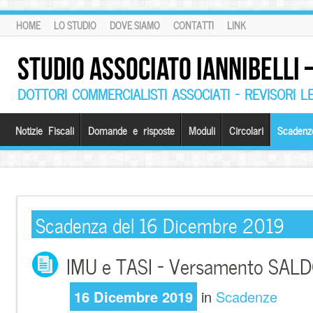
HOME
LO STUDIO
DOVE SIAMO
CONTATTI
LINK
STUDIO ASSOCIATO IANNIBELLI
DOTTORI COMMERCIALISTI ASSOCIATI – REVISORI L
Notizie Fiscali
Domande e risposte
Moduli
Circolari
Scadenz
Scadenza del 16 Dicembre 2019
IMU e TASI – Versamento SAL
16 Dicembre 2019
in
Scadenze