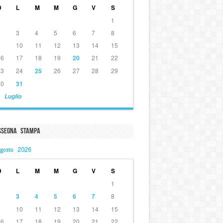
D
L
M
M
G
V
S
1
2
3
4
5
6
7
8
9
10
11
12
13
14
15
16
17
18
19
20
21
22
23
24
25
26
27
28
29
30
31
 Luglio
ssegna Stampa
gosto 2026
D
L
M
M
G
V
S
1
2
3
4
5
6
7
8
9
10
11
12
13
14
15
16
17
18
19
20
21
22