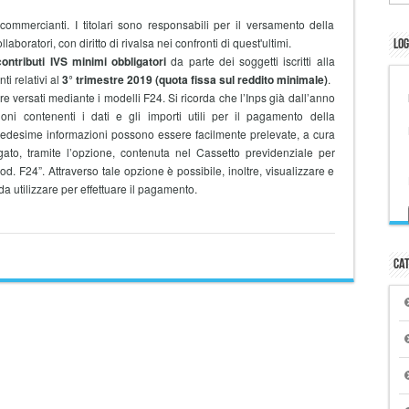
mmercianti. I titolari sono responsabili per il versamento della
laboratori, con diritto di rivalsa nei confronti di quest'ultimi.
Log
ntributi IVS minimi obbligatori
da parte dei soggetti iscritti alla
i relativi al
3° trimestre 2019
(quota fissa sul reddito minimale)
.
e versati mediante i modelli F24. Si ricorda che l’Inps già dall’anno
ni contenenti i dati e gli importi utili per il pagamento della
medesime informazioni possono essere facilmente prelevate, a cura
ato, tramite l’opzione, contenuta nel Cassetto previdenziale per
od. F24”. Attraverso tale opzione è possibile, inoltre, visualizzare e
a utilizzare per effettuare il pagamento.
Cat