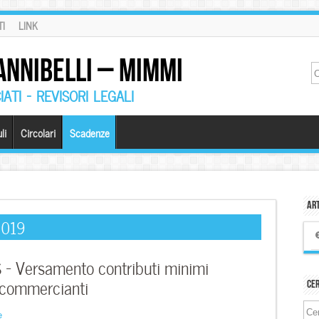
I
LINK
ANNIBELLI – MIMMI
ATI – REVISORI LEGALI
li
Circolari
Scadenze
Art
2019
– Versamento contributi minimi
e commercianti
Ce
e