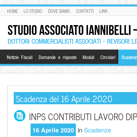
HOME
LO STUDIO
DOVE SIAMO
CONTATTI
LINK
STUDIO ASSOCIATO IANNIBELLI
DOTTORI COMMERCIALISTI ASSOCIATI – REVISORI L
Notizie Fiscali
Domande e risposte
Moduli
Circolari
Scadenz
Scadenza del 16 Aprile 2020
INPS CONTRIBUTI LAVORO D
16 Aprile 2020
in
Scadenze