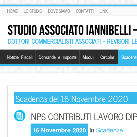
HOME
LO STUDIO
DOVE SIAMO
CONTATTI
LINK
STUDIO ASSOCIATO IANNIBELLI
DOTTORI COMMERCIALISTI ASSOCIATI – REVISORI L
Notizie Fiscali
Domande e risposte
Moduli
Circolari
Scadenz
Scadenza del 16 Novembre 2020
INPS CONTRIBUTI LAVORO D
16 Novembre 2020
in
Scadenze