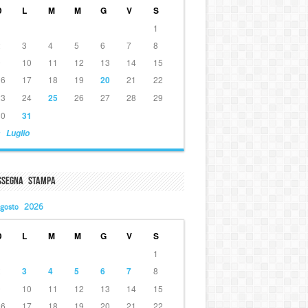
D
L
M
M
G
V
S
1
2
3
4
5
6
7
8
9
10
11
12
13
14
15
16
17
18
19
20
21
22
23
24
25
26
27
28
29
30
31
 Luglio
ssegna Stampa
gosto 2026
D
L
M
M
G
V
S
1
2
3
4
5
6
7
8
9
10
11
12
13
14
15
16
17
18
19
20
21
22