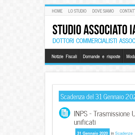
HOME
LO STUDIO
DOVE SIAMO
CONTATT
STUDIO ASSOCIATO I
DOTTORI COMMERCIALISTI ASSOCI
Notizie Fiscali
Domande e risposte
Modu
Scadenza del 31 Gennaio 2
INPS – Trasmissione UN
unificati
31 Gennaio 2020
in
Scadenze