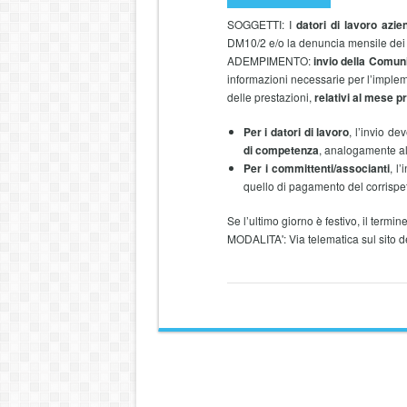
SOGGETTI: I
datori di lavoro
azie
DM10/2 e/o la denuncia mensile dei 
ADEMPIMENTO:
invio della Comuni
informazioni necessarie per l’implem
delle prestazioni,
relativi al mese p
Per i datori di lavoro
, l’invio d
di competenza
, analogamente al
Per i committenti/associanti
, l
quello di pagamento del corrispet
Se l’ultimo giorno è festivo, il term
MODALITA': Via telematica sul sito de