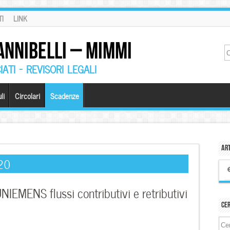
I
LINK
ANNIBELLI – MIMMI
ATI – REVISORI LEGALI
li
Circolari
Scadenze
Art
020
IEMENS flussi contributivi e retributivi
Ce