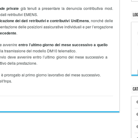
nde private
già tenuti a presentare la denuncia contributiva mod.
dati retributivi EMENS.
Log
cazione dei dati retributivi e contributivi UniEmens
, nonché delle
entazione delle posizioni assicurative individuali e per l’erogazione
recedente
.
eve avvenire
entro l’ultimo giorno del mese successivo a quello
la trasmissione del modello DM10 telematico.
’invio deve avvenire entro l’ultimo giorno del mese successivo a
tivo della prestazione.
ine è prorogato al primo giorno lavorativo del mese successivo.
ll'Inps.
Cat