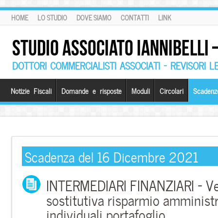
HOME
LO STUDIO
DOVE SIAMO
CONTATTI
LINK
STUDIO ASSOCIATO IANNIBELLI
DOTTORI COMMERCIALISTI ASSOCIATI – REVISORI L
Notizie Fiscali
Domande e risposte
Moduli
Circolari
Scadenz
Scadenza del 16 Dicembre 2021
INTERMEDIARI FINANZIARI – V
sostitutiva risparmio amministr
individuali portafoglio