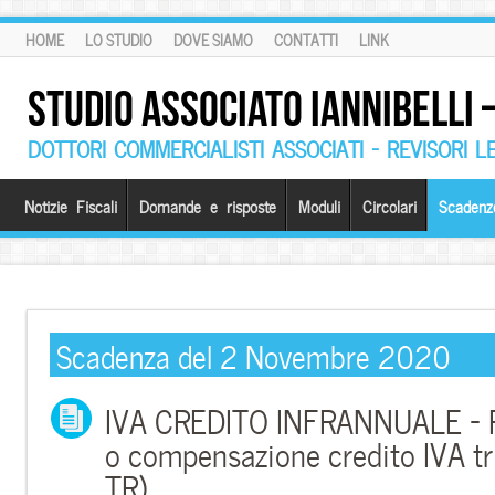
HOME
LO STUDIO
DOVE SIAMO
CONTATTI
LINK
STUDIO ASSOCIATO IANNIBELLI
DOTTORI COMMERCIALISTI ASSOCIATI – REVISORI L
Notizie Fiscali
Domande e risposte
Moduli
Circolari
Scadenz
Scadenza del 2 Novembre 2020
IVA CREDITO INFRANNUALE – R
o compensazione credito IVA tr
TR)