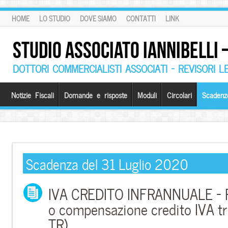
HOME
LO STUDIO
DOVE SIAMO
CONTATTI
LINK
STUDIO ASSOCIATO IANNIBELLI
DOTTORI COMMERCIALISTI ASSOCIATI – REVISORI L
Notizie Fiscali
Domande e risposte
Moduli
Circolari
Scadenz
Scadenza del 31 Luglio 2020
IVA CREDITO INFRANNUALE – R
o compensazione credito IVA tr
TR)