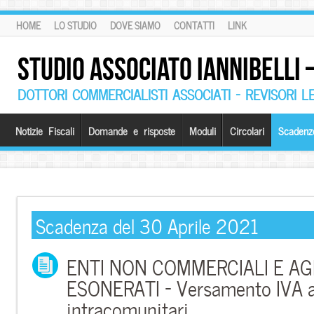
HOME
LO STUDIO
DOVE SIAMO
CONTATTI
LINK
STUDIO ASSOCIATO IANNIBELLI
DOTTORI COMMERCIALISTI ASSOCIATI – REVISORI L
Notizie Fiscali
Domande e risposte
Moduli
Circolari
Scadenz
Scadenza del 30 Aprile 2021
ENTI NON COMMERCIALI E AG
ESONERATI – Versamento IVA a
intracomunitari