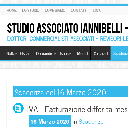
HOME
LO STUDIO
DOVE SIAMO
CONTATTI
LINK
STUDIO ASSOCIATO IANNIBELLI
DOTTORI COMMERCIALISTI ASSOCIATI – REVISORI L
Notizie Fiscali
Domande e risposte
Moduli
Circolari
Scadenz
Scadenza del 16 Marzo 2020
IVA – Fatturazione differita me
16 Marzo 2020
in
Scadenze